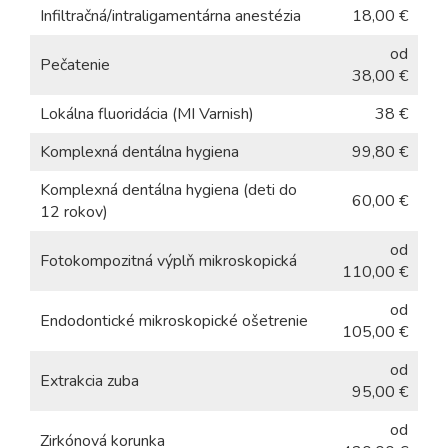
Infiltračná/intraligamentárna anestézia
18,00 €
od
Pečatenie
38,00 €
Lokálna fluoridácia (MI Varnish)
38 €
Komplexná dentálna hygiena
99,80 €
Komplexná dentálna hygiena (deti do
60,00 €
12 rokov)
od
Fotokompozitná výplň mikroskopická
110,00 €
od
Endodontické mikroskopické ošetrenie
105,00 €
od
Extrakcia zuba
95,00 €
od
Zirkónová korunka